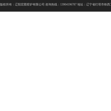
版
权所有：辽阳宏图窑炉有限公司 咨询热线：13904196787 地址：辽宁省灯塔市铁